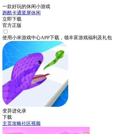
一款好玩的休闲小游戏
跑酷
卡通
竖屏
休闲
立即下载
官方正版
使用小米游戏中心APP
下载
，领丰富游戏
福利
及
礼包
变异进化录
下载
主页
攻略
社区
视频