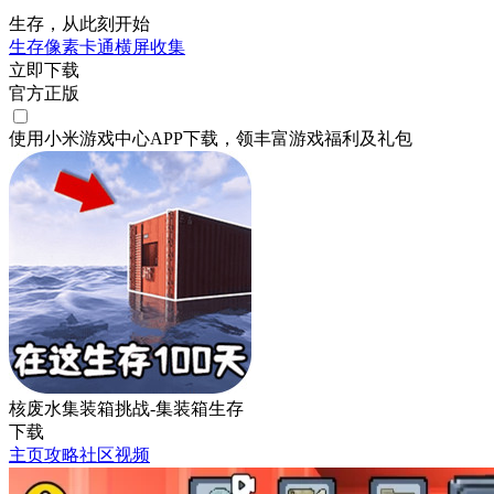
生存，从此刻开始
生存
像素
卡通
横屏
收集
立即下载
官方正版
使用小米游戏中心APP
下载
，领丰富游戏
福利
及
礼包
核废水集装箱挑战-集装箱生存
下载
主页
攻略
社区
视频