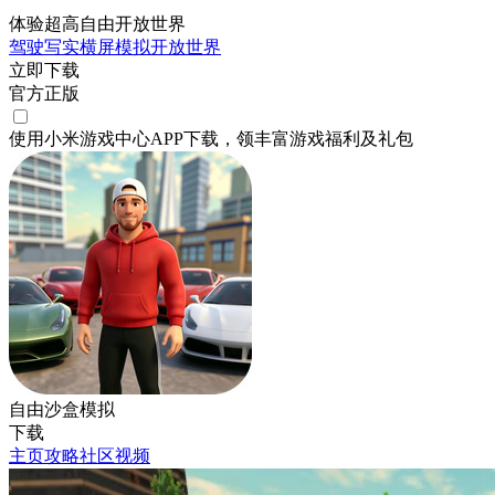
体验超高自由开放世界
驾驶
写实
横屏
模拟
开放世界
立即下载
官方正版
使用小米游戏中心APP
下载
，领丰富游戏
福利
及
礼包
自由沙盒模拟
下载
主页
攻略
社区
视频