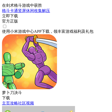
在剑术格斗游戏中获胜
格斗
卡通
竖屏
休闲
收集
解压
立即下载
官方正版
使用小米游戏中心APP
下载
，领丰富游戏
福利
及
礼包
萝卜刀决斗
下载
主页
攻略
社区
视频