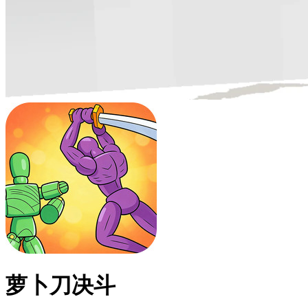
萝卜刀决斗