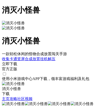
消灭小怪兽
消灭小怪兽
一款轻松休闲的怪物合成放置闯关手游
收集
卡通
竖屏
合成
放置挂机
解压
立即下载
官方正版
使用小米游戏中心APP
下载
，领丰富游戏
福利
及
礼包
消灭小怪兽
下载
主页
攻略
社区
视频