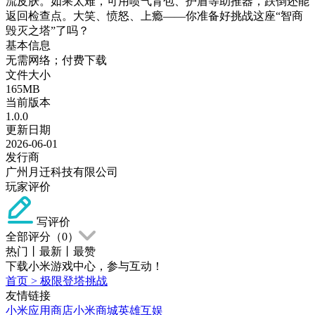
流皮肤。如果太难，可用喷气背包、护盾等助推器，跌倒还能
返回检查点。大笑、愤怒、上瘾——你准备好挑战这座“智商
毁灭之塔”了吗？
基本信息
无需网络；付费下载
文件大小
165MB
当前版本
1.0.0
更新日期
2026-06-01
发行商
广州月迁科技有限公司
玩家评价
写评价
全部评分（
0
）
热门
丨
最新
丨
最赞
下载小米游戏中心，参与互动！
首页
>
极限登塔挑战
友情链接
小米应用商店
小米商城
英雄互娱