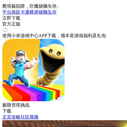
爬塔躲陷阱，巨魔烧脑生存。
平台跳跃
卡通
横屏
烧脑
生存
立即下载
官方正版
使用小米游戏中心APP
下载
，领丰富游戏
福利
及
礼包
极限登塔挑战
下载
主页
攻略
社区
视频