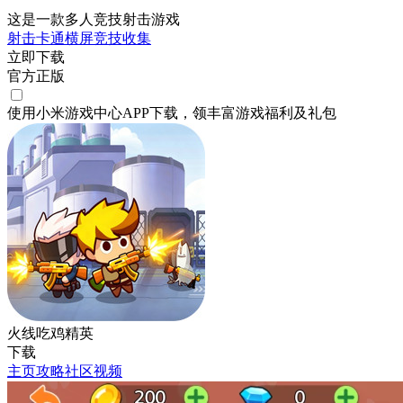
这是一款多人竞技射击游戏
射击
卡通
横屏
竞技
收集
立即下载
官方正版
使用小米游戏中心APP
下载
，领丰富游戏
福利
及
礼包
火线吃鸡精英
下载
主页
攻略
社区
视频