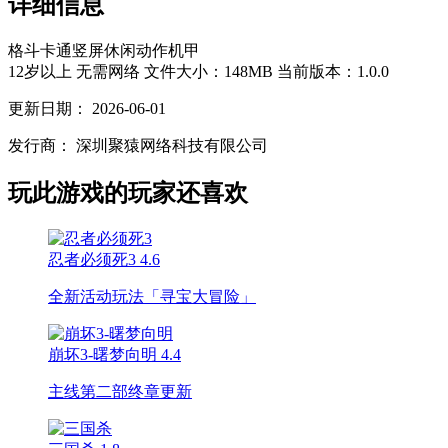
详细信息
格斗
卡通
竖屏
休闲
动作
机甲
12岁以上
无需网络
文件大小：148MB
当前版本：1.0.0
更新日期：
2026-06-01
发行商：
深圳聚猿网络科技有限公司
玩此游戏的玩家还喜欢
忍者必须死3
4.6
全新活动玩法「寻宝大冒险」
崩坏3-曙梦向明
4.4
主线第二部终章更新