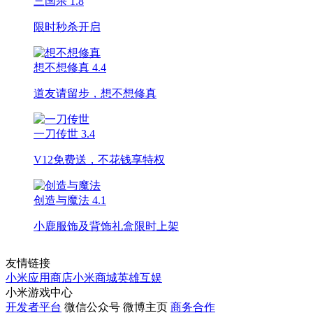
三国杀
1.8
限时秒杀开启
想不想修真
4.4
道友请留步，想不想修真
一刀传世
3.4
V12免费送，不花钱享特权
创造与魔法
4.1
小鹿服饰及背饰礼盒限时上架
友情链接
小米应用商店
小米商城
英雄互娱
小米游戏中心
开发者平台
微信公众号
微博主页
商务合作