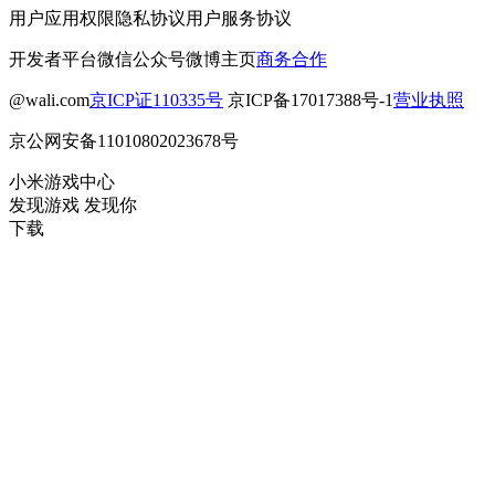
用户应用权限
隐私协议
用户服务协议
开发者平台
微信公众号
微博主页
商务合作
@wali.com
京ICP证110335号
京ICP备17017388号-1
营业执照
京公网安备11010802023678号
小米游戏中心
发现游戏 发现你
下载