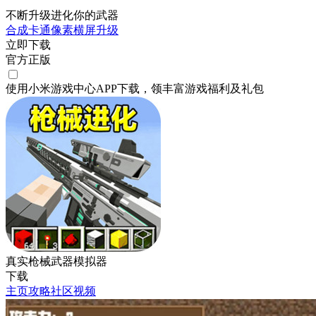
不断升级进化你的武器
合成
卡通
像素
横屏
升级
立即下载
官方正版
使用小米游戏中心APP
下载
，领丰富游戏
福利
及
礼包
真实枪械武器模拟器
下载
主页
攻略
社区
视频