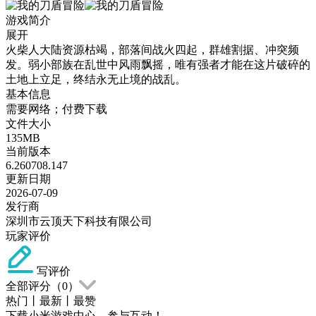
游戏简介
展开
火柴人大陆资源枯竭，部落间战火四起，群雄割据、冲突频
发。弱小部族在乱世中风雨飘摇，唯有强者才能在这片破碎的
土地上立足，终结永无止境的战乱。
基本信息
需要网络；付费下载
文件大小
135MB
当前版本
6.260708.147
更新日期
2026-07-09
发行商
深圳市云顶天下科技有限公司
玩家评价
写评价
全部评分（
0
）
热门
丨
最新
丨
最赞
下载小米游戏中心，参与互动！