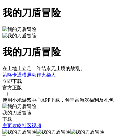
我的刀盾冒险
我的刀盾冒险
在土地上立足，终结永无止境的战乱。
策略
卡通
横屏
动作
火柴人
立即下载
官方正版
使用小米游戏中心APP
下载
，领丰富游戏
福利
及
礼包
我的刀盾冒险
下载
主页
攻略
社区
视频