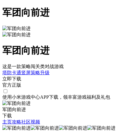
军团向前进
军团向前进
这是一款策略闯关类对战游戏
塔防
卡通
竖屏
策略
升级
立即下载
官方正版
使用小米游戏中心APP
下载
，领丰富游戏
福利
及
礼包
军团向前进
下载
主页
攻略
社区
视频