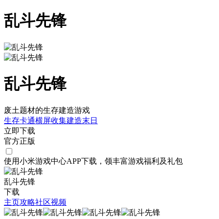
乱斗先锋
乱斗先锋
废土题材的生存建造游戏
生存
卡通
横屏
收集
建造
末日
立即下载
官方正版
使用小米游戏中心APP
下载
，领丰富游戏
福利
及
礼包
乱斗先锋
下载
主页
攻略
社区
视频