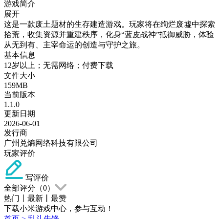
游戏简介
展开
这是一款废土题材的生存建造游戏。玩家将在绚烂废墟中探索
拾荒，收集资源并重建秩序，化身“蓝皮战神”抵御威胁，体验
从无到有、主宰命运的创造与守护之旅。
基本信息
12岁以上；无需网络；付费下载
文件大小
159MB
当前版本
1.1.0
更新日期
2026-06-01
发行商
广州兑熵网络科技有限公司
玩家评价
写评价
全部评分（
0
）
热门
丨
最新
丨
最赞
下载小米游戏中心，参与互动！
首页
>
乱斗先锋