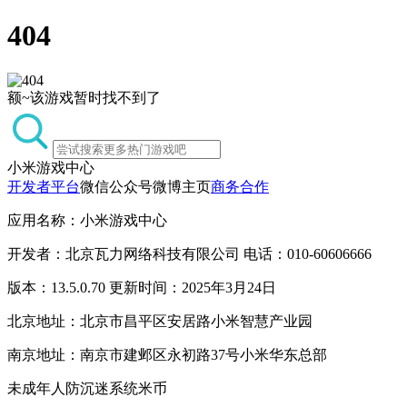
404
额~该游戏暂时找不到了
小米游戏中心
开发者平台
微信公众号
微博主页
商务合作
应用名称：小米游戏中心
开发者：北京瓦力网络科技有限公司 电话：010-60606666
版本：13.5.0.70 更新时间：2025年3月24日
北京地址：北京市昌平区安居路小米智慧产业园
南京地址：南京市建邺区永初路37号小米华东总部
未成年人防沉迷系统
米币