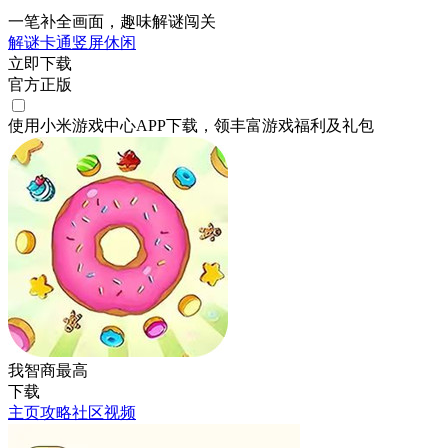
一笔补全画面，趣味解谜闯关
解谜
卡通
竖屏
休闲
立即下载
官方正版
使用小米游戏中心APP
下载
，领丰富游戏
福利
及
礼包
我智商最高
下载
主页
攻略
社区
视频