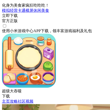
化身为美食家疯狂吃吃吃！
模拟经营
卡通
横屏
休闲
美食
立即下载
官方正版
使用小米游戏中心APP
下载
，领丰富游戏
福利
及
礼包
超级大吞噬
下载
主页
攻略
社区
视频