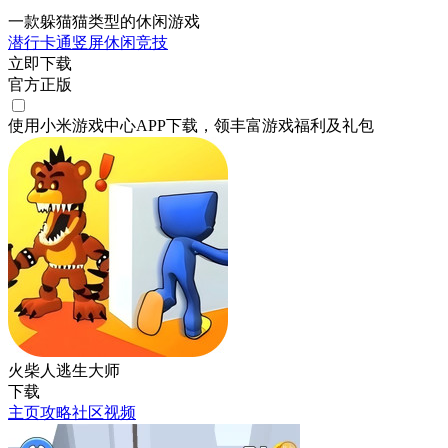
一款躲猫猫类型的休闲游戏
潜行
卡通
竖屏
休闲
竞技
立即下载
官方正版
使用小米游戏中心APP
下载
，领丰富游戏
福利
及
礼包
火柴人逃生大师
下载
主页
攻略
社区
视频