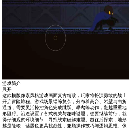
游戏简介
展开
这款横版像素风格游戏画面复古精致，玩家将扮演勇敢的战士
开启冒险旅程。游戏场景错综复杂，分布着高台、岩壁与曲折
通道，需要灵活操控角色完成跳跃、攀爬等动作，翻越重重地
形阻碍。沿途设置了各式机关与趣味谜题，想要继续前行，就
得仔细观察环境细节，寻找线索破解难题。越往后探索，地形
越是险峻，谜题也更具挑战性，兼顾操作技巧与逻辑思维。像