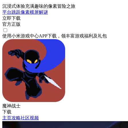
沉浸式体验充满趣味的像素冒险之旅
平台跳跃
像素
横屏
解谜
立即下载
官方正版
使用小米游戏中心APP
下载
，领丰富游戏
福利
及
礼包
魔神战士
下载
主页
攻略
社区
视频