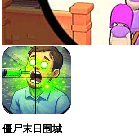
僵尸末日围城