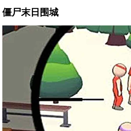
僵尸末日围城