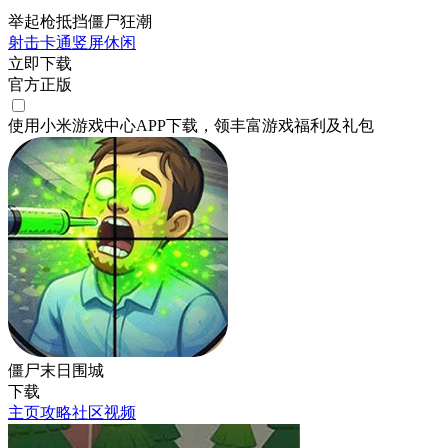
举起枪抵挡僵尸狂潮
射击
卡通
竖屏
休闲
立即下载
官方正版
使用小米游戏中心APP
下载
，领丰富游戏
福利
及
礼包
僵尸末日围城
下载
主页
攻略
社区
视频