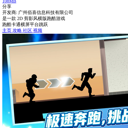
108MB
分享
开发商: 广州佰喜信息科技有限公司
是一款 2D 剪影风横版跑酷游戏
跑酷
卡通
横屏
平台跳跃
主页
攻略
社区
视频