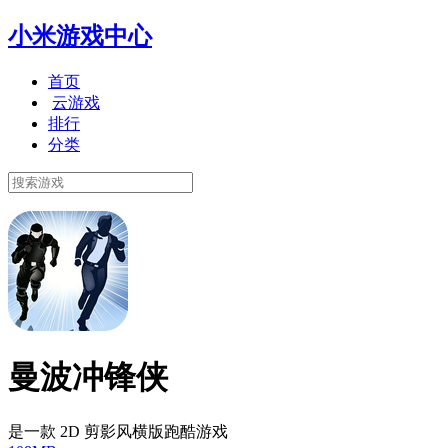
小米游戏中心
首页
云游戏
排行
分类
曼波冲锋侠
是一款 2D 剪影风横版跑酷游戏