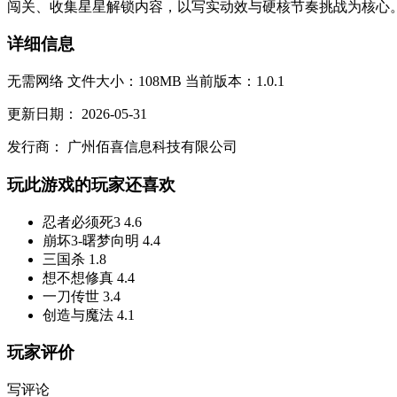
闯关、收集星星解锁内容，以写实动效与硬核节奏挑战为核心。.
详细信息
无需网络
文件大小：108MB
当前版本：1.0.1
更新日期：
2026-05-31
发行商：
广州佰喜信息科技有限公司
玩此游戏的玩家还喜欢
忍者必须死3
4.6
崩坏3-曙梦向明
4.4
三国杀
1.8
想不想修真
4.4
一刀传世
3.4
创造与魔法
4.1
玩家评价
写评论