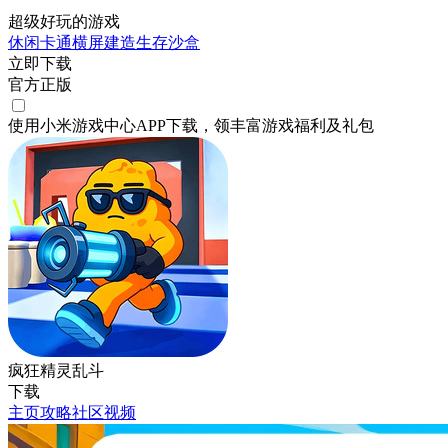
超级好玩的游戏
休闲
卡通
横屏
建造
生存
沙盒
立即下载
官方正版
使用小米游戏中心APP
下载
，领丰富游戏
福利
及
礼包
疯狂精灵乱斗
下载
主页
攻略
社区
视频