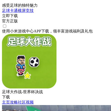
感受足球的独特魅力
足球
卡通
横屏
竞技
立即下载
官方正版
使用小米游戏中心APP
下载
，领丰富游戏
福利
及
礼包
足球大作战-世界杯决战
下载
主页
攻略
社区
视频