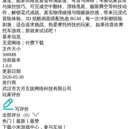
速度。超多高难度赛道布满陡坡、弯道与障碍，考验玩家反应
与操控技巧。可完成空中翻转、漂移甩尾、极限腾空等特技动
作，解锁花式成就。真实物理碰撞与细腻操控感，带来沉浸式
冒险体验。3D 炫酷画面搭配热血 BGM，每一次冲刺都惊险
刺激，适合追求挑战、热爱摩托特技的玩家。 如果你喜欢摩
托车游戏，那就来试试吧！
基本信息
无需网络；付费下载
文件大小
308MB
当前版本
1.0.0
更新日期
2026-05-30
发行商
武汉市古月互娱网络科技有限公司
玩家评价
写评价
全部评分（
0
）
热门
丨
最新
丨
最赞
下载小米游戏中心，参与互动！