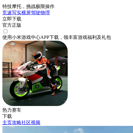
特技摩托，挑战极限操作
竞速
写实
横屏
驾驶
物理
立即下载
官方正版
使用小米游戏中心APP
下载
，领丰富游戏
福利
及
礼包
热力赛车
下载
主页
攻略
社区
视频