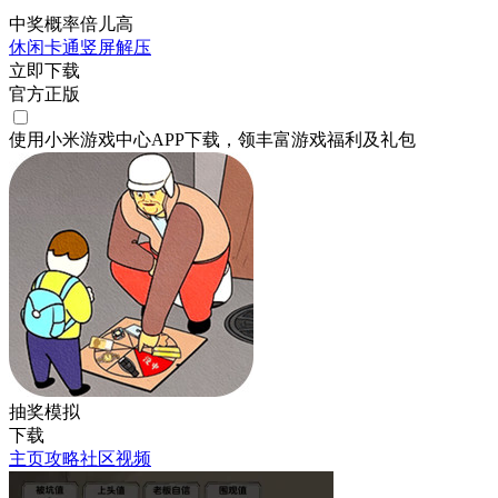
中奖概率倍儿高
休闲
卡通
竖屏
解压
立即下载
官方正版
使用小米游戏中心APP
下载
，领丰富游戏
福利
及
礼包
抽奖模拟
下载
主页
攻略
社区
视频