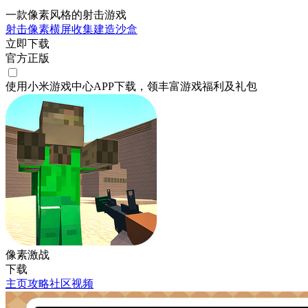
一款像素风格的射击游戏
射击
像素
横屏
收集
建造
沙盒
立即下载
官方正版
使用小米游戏中心APP
下载
，领丰富游戏
福利
及
礼包
像素激战
下载
主页
攻略
社区
视频