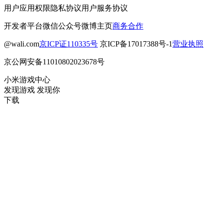
用户应用权限
隐私协议
用户服务协议
开发者平台
微信公众号
微博主页
商务合作
@wali.com
京ICP证110335号
京ICP备17017388号-1
营业执照
京公网安备11010802023678号
小米游戏中心
发现游戏 发现你
下载