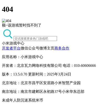
404
额~该游戏暂时找不到了
小米游戏中心
开发者平台
微信公众号
微博主页
商务合作
应用名称：小米游戏中心
开发者：北京瓦力网络科技有限公司 电话：010-60606666
版本：13.5.0.70 更新时间：2025年3月24日
北京地址：北京市昌平区安居路小米智慧产业园
南京地址：南京市建邺区永初路37号小米华东总部
未成年人防沉迷系统
米币