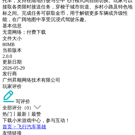
托车，支持在陆地行驶与空中飞行模式间自由切换。玩家可以
接取各类限时接送任务，穿梭于城市街道、乡村小路及特色地
标之间。完成任务可获取金币，用于解锁更多车辆或升级性
能，在广阔地图中享受沉浸式驾驶乐趣。
基本信息
无需网络；付费下载
文件大小
80MB
当前版本
2.0.0
更新日期
2026-05-29
发行商
广州昇顺网络技术有限公司
玩家评价
写评价
全部评分（
0
）
热门
丨
最新
丨
最赞
下载小米游戏中心，参与互动！
首页
>
飞行汽车英雄
友情链接