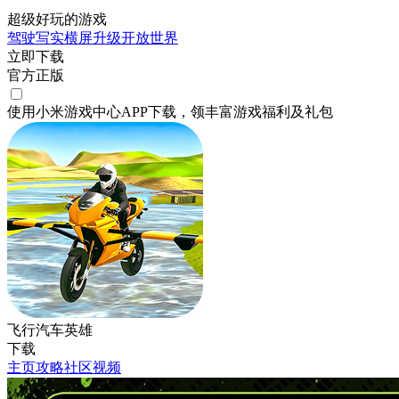
超级好玩的游戏
驾驶
写实
横屏
升级
开放世界
立即下载
官方正版
使用小米游戏中心APP
下载
，领丰富游戏
福利
及
礼包
飞行汽车英雄
下载
主页
攻略
社区
视频