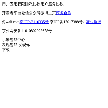
用户应用权限
隐私协议
用户服务协议
开发者平台
微信公众号
微博主页
商务合作
@wali.com
京ICP证110335号
京ICP备17017388号-1
营业执照
京公网安备11010802023678号
小米游戏中心
发现游戏 发现你
下载