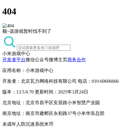
404
额~该游戏暂时找不到了
小米游戏中心
开发者平台
微信公众号
微博主页
商务合作
应用名称：小米游戏中心
开发者：北京瓦力网络科技有限公司 电话：010-60606666
版本：13.5.0.70 更新时间：2025年3月24日
北京地址：北京市昌平区安居路小米智慧产业园
南京地址：南京市建邺区永初路37号小米华东总部
未成年人防沉迷系统
米币