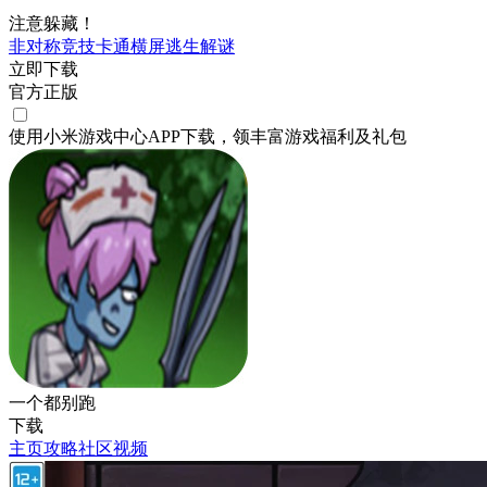
注意躲藏！
非对称竞技
卡通
横屏
逃生
解谜
立即下载
官方正版
使用小米游戏中心APP
下载
，领丰富游戏
福利
及
礼包
一个都别跑
下载
主页
攻略
社区
视频