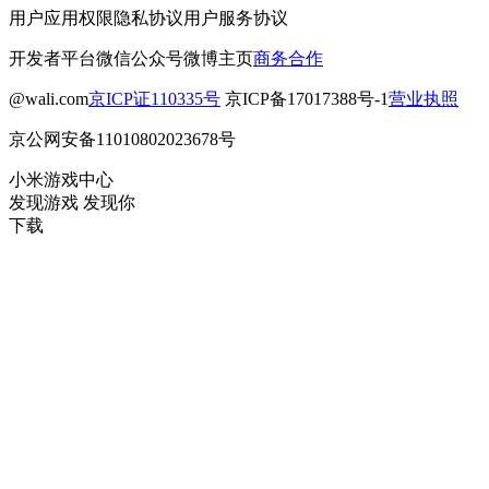
用户应用权限
隐私协议
用户服务协议
开发者平台
微信公众号
微博主页
商务合作
@wali.com
京ICP证110335号
京ICP备17017388号-1
营业执照
京公网安备11010802023678号
小米游戏中心
发现游戏 发现你
下载