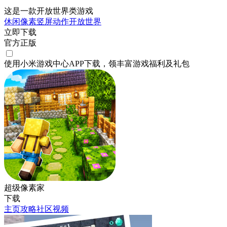
这是一款开放世界类游戏
休闲
像素
竖屏
动作
开放世界
立即下载
官方正版
使用小米游戏中心APP
下载
，领丰富游戏
福利
及
礼包
超级像素家
下载
主页
攻略
社区
视频