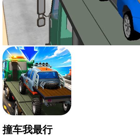
撞车我最行