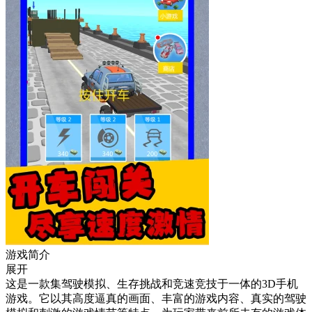
游戏简介
展开
这是一款集驾驶模拟、生存挑战和竞速竞技于一体的3D手机
游戏。它以其高度逼真的画面、丰富的游戏内容、真实的驾驶