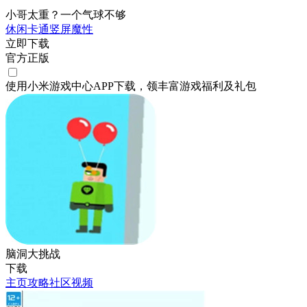
小哥太重？一个气球不够
休闲
卡通
竖屏
魔性
立即下载
官方正版
使用小米游戏中心APP
下载
，领丰富游戏
福利
及
礼包
脑洞大挑战
下载
主页
攻略
社区
视频