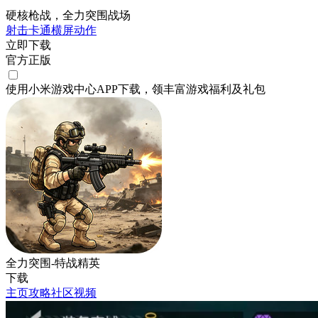
硬核枪战，全力突围战场
射击
卡通
横屏
动作
立即下载
官方正版
使用小米游戏中心APP
下载
，领丰富游戏
福利
及
礼包
全力突围-特战精英
下载
主页
攻略
社区
视频