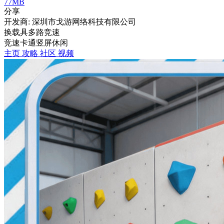
77MB
分享
开发商: 深圳市戈游网络科技有限公司
换载具多路竞速
竞速
卡通
竖屏
休闲
主页
攻略
社区
视频