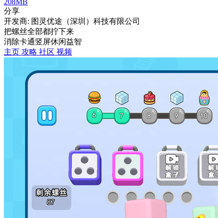
208MB
分享
开发商: 图灵优途（深圳）科技有限公司
把螺丝全部都拧下来
消除
卡通
竖屏
休闲
益智
主页
攻略
社区
视频