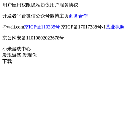
用户应用权限
隐私协议
用户服务协议
开发者平台
微信公众号
微博主页
商务合作
@wali.com
京ICP证110335号
京ICP备17017388号-1
营业执照
京公网安备11010802023678号
小米游戏中心
发现游戏 发现你
下载