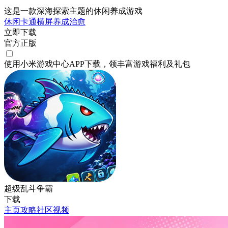
这是一款深海探索主题的休闲养成游戏
休闲
卡通
横屏
养成
治愈
立即下载
官方正版
使用小米游戏中心APP
下载
，领丰富游戏
福利
及
礼包
超级乱斗争霸
下载
主页
攻略
社区
视频