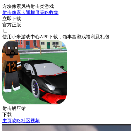
方块像素风格射击类游戏
射击
像素
卡通
横屏
策略
收集
立即下载
官方正版
使用小米游戏中心APP
下载
，领丰富游戏
福利
及
礼包
射击解压馆
下载
主页
攻略
社区
视频