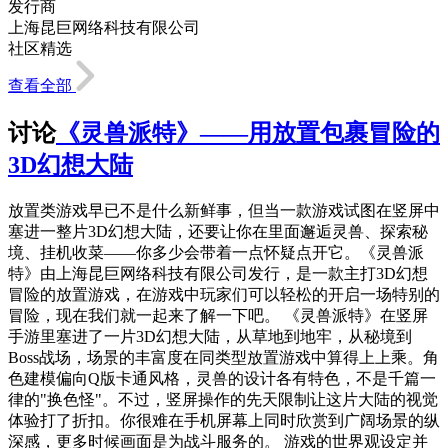
发行商
上海昆巨网络科技有限公司
社区精选
查看全部
讨论
《灵兽派特》——用放置包裹冒险的
3D幻想大陆
放置类游戏早已不是什么新鲜事，但当一款游戏试图在竖屏中
塞进一整片3D幻想大陆，还要让你在里面邂逅灵兽、探索秘
境、挂机收菜——你多少会带着一点怀疑点开它。《灵兽派
特》由上海昆巨网络科技有限公司发行，是一款主打3D幻想
冒险的放置游戏，在游戏中玩家们可以轻松的开启一场特别的
冒险，现在我们就一起来了解一下吧。 《灵兽派特》在竖屏
手游里塞进了一片3D幻想大陆，从草地到地牢，从秘境到
Boss战场，场景的丰富度在同类型放置游戏中算得上上乘。角
色建模偏向Q版卡通风格，灵兽的设计各有特色，不是千篇一
律的"换色怪"。不过，竖屏操作的先天限制让这片大陆的视觉
体验打了折扣。你很难在手机屏幕上同时欣赏到广阔场景的纵
深感，更多时候画面是为战斗服务的。 游戏的世界观设定并