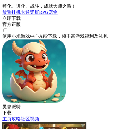
孵化、进化、战斗，成就大师之路！
放置挂机
卡通
竖屏
RPG
宠物
立即下载
官方正版
使用小米游戏中心APP
下载
，领丰富游戏
福利
及
礼包
灵兽派特
下载
主页
攻略
社区
视频