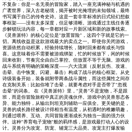
不复杂：你是一名无畏的冒险家，踏入一座充满神秘与机遇的
广袤世界，深入古老秘境，揭开被时光掩埋的未知领域，最终
书写属于自己的传奇史诗。这是一套非常标准的日式轻幻想叙
事框架——没有太多深度，但足够清晰。游戏通过主线任务逐
步解锁玩法内容，每一章都对应一片新区域和新的故事线索。
《灵兽派特》的核心定位是"放置冒险"，这四个字就是它的一
切。离线收益是这款游戏最大的卖点之一。即使你关闭游戏，
资源依然自动积累，经验持续增长，随时回来都有成长与惊
喜。这意味着你不需要被游戏绑架，忙的时候放下，闲的时候
回来收割，节奏完全由自己掌控。但放置不等于无脑。游戏的
战斗系统有明确的策略深度——六大流派（反射反伤、攻速、
击晕、击中恢复、闪避、暴击）构成了战斗的核心框架。从史
诗级装备开始，装备就附带两条战斗属性，而这些属性之间存
在克制关系：比如你堆了击晕，就要考虑对手是否带了"忽视
击晕"的词条。 在《灵兽派特》里，"灵兽"不是宠物，不是跟
班，而是你冒险旅程中真正的灵魂伙伴。游戏中的灵兽形态各
异、能力独特，从输出到坦克到辅助一应俱全。更关键的是，
灵兽的成长路径被设计得相当有温度，从初遇时的稚嫩萌趣，
到通过喂养、互动、共同冒险逐渐成长为独当一面的强力伙
伴。这种"养育电子宠物"般的羁绊感，是游戏最打动人心的设
计。灵兽分为攻宠、防宠、辅宠三大品类。攻宠主打爆发输