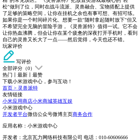
精"的常见误区。 《灵兽派特》把放置类游戏最核心的"轻
松"做到了位，同时在战斗流派、灵兽融合、宝物搭配上提供
了足够的策略空间，让你在挂机之余也有事可想、有招可练。
如果你是一个时间碎片化、想要一款"随时拿起随时放下"但又
不希望完全无脑的冒险手游，《灵兽派特》值得一试。它不会
让你热血沸腾，但会让你在某个疲惫的深夜打开手机时，看到
自己的灵兽又长大了一点——然后觉得，今天也还不错。
玩家评价
写评价
全部评分（
0
）
热门
丨
最新
丨
最赞
下载小米游戏中心，参与互动！
首页
>
灵兽派特
友情链接
小米应用商店
小米商城
英雄互娱
小米游戏中心
开发者平台
微信公众号
微博主页
商务合作
应用名称：小米游戏中心
开发者：北京瓦力网络科技有限公司 电话：010-60606666