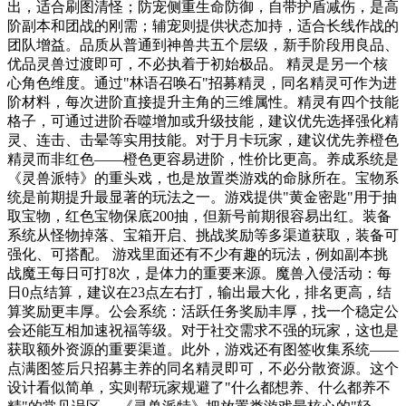
出，适合刷图清怪；防宠侧重生命防御，自带护盾减伤，是高
阶副本和团战的刚需；辅宠则提供状态加持，适合长线作战的
团队增益。品质从普通到神兽共五个层级，新手阶段用良品、
优品灵兽过渡即可，不必执着于初始极品。 精灵是另一个核
心角色维度。通过"林语召唤石"招募精灵，同名精灵可作为进
阶材料，每次进阶直接提升主角的三维属性。精灵有四个技能
格子，可通过进阶吞噬增加或升级技能，建议优先选择强化精
灵、连击、击晕等实用技能。对于月卡玩家，建议优先养橙色
精灵而非红色——橙色更容易进阶，性价比更高。养成系统是
《灵兽派特》的重头戏，也是放置类游戏的命脉所在。宝物系
统是前期提升最显著的玩法之一。游戏提供"黄金密匙"用于抽
取宝物，红色宝物保底200抽，但新号前期很容易出红。装备
系统从怪物掉落、宝箱开启、挑战奖励等多渠道获取，装备可
强化、可搭配。 游戏里面还有不少有趣的玩法，例如副本挑
战魔王每日可打8次，是体力的重要来源。魔兽入侵活动：每
日0点结算，建议在23点左右打，输出最大化，排名更高，结
算奖励更丰厚。公会系统：活跃任务奖励丰厚，找一个稳定公
会还能互相加速祝福等级。对于社交需求不强的玩家，这也是
获取额外资源的重要渠道。此外，游戏还有图签收集系统——
点满图签后只招募主养的同名精灵即可，不必分散资源。这个
设计看似简单，实则帮玩家规避了"什么都想养、什么都养不