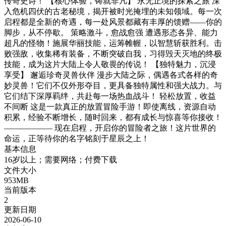
传奇史诗！ 【核心体验，铸就非凡】 永无止境的探索之旅 深
入危机四伏的古老秘境，揭开被时光掩埋的未知领域。每一次
启程都是全新的奇遇，每一处风景都藏有丰厚的馈赠——你的
脚步，从不停歇。 策略激斗，愈战愈强 遭遇形态各异、能力
超凡的怪物！施展华丽技能，运筹帷幄，以智慧斩获胜利。击
败强敌，收集稀有装备，不断突破自我，习得毁天灭地的终极
技能，成为这片大陆上令人敬畏的传说！ 【独特魅力，沉浸
享受】 邂逅珍奇灵兽伙伴 漫步大陆之际，偶遇各式各样的奇
妙灵兽！它们不仅外形夺目，更具备独特属性和强大战力。与
它们结下深厚羁绊，共赴每一场热血战斗！ 轻松放置，收益
不间断 这是一款真正的放置冒险手游！即使离线，资源自动
积累，经验不断增长，随时回来，都有成长与惊喜等你接收！
—————— 现在启程，开启你的冒险者之旅！这片世界的
命运，正等待你的名字铭刻于星辰之上！
基本信息
16岁以上；需要网络；付费下载
文件大小
953MB
当前版本
2
更新日期
2026-06-10