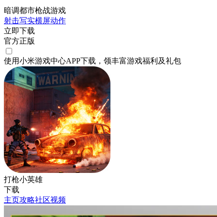
暗调都市枪战游戏
射击
写实
横屏
动作
立即下载
官方正版
使用小米游戏中心APP
下载
，领丰富游戏
福利
及
礼包
打枪小英雄
下载
主页
攻略
社区
视频