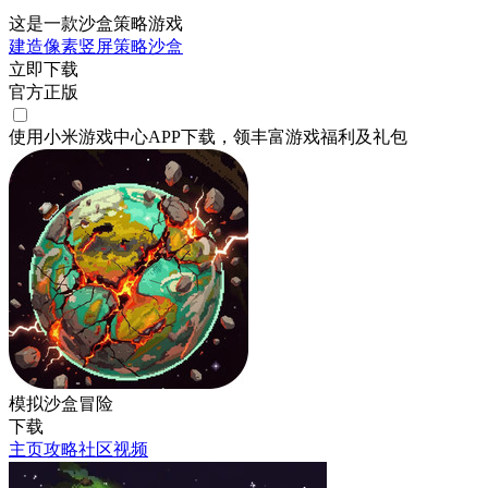
这是一款沙盒策略游戏
建造
像素
竖屏
策略
沙盒
立即下载
官方正版
使用小米游戏中心APP
下载
，领丰富游戏
福利
及
礼包
模拟沙盒冒险
下载
主页
攻略
社区
视频