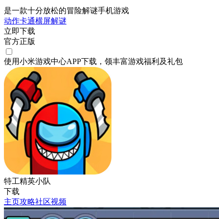
是一款十分放松的冒险解谜手机游戏
动作
卡通
横屏
解谜
立即下载
官方正版
使用小米游戏中心APP
下载
，领丰富游戏
福利
及
礼包
特工精英小队
下载
主页
攻略
社区
视频