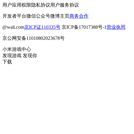
用户应用权限
隐私协议
用户服务协议
开发者平台
微信公众号
微博主页
商务合作
@wali.com
京ICP证110335号
京ICP备17017388号-1
营业执照
京公网安备11010802023678号
小米游戏中心
发现游戏 发现你
下载