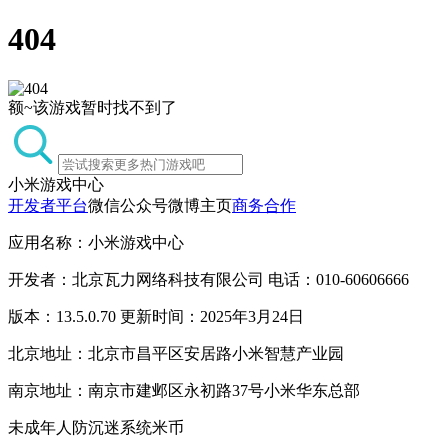
404
额~该游戏暂时找不到了
小米游戏中心
开发者平台
微信公众号
微博主页
商务合作
应用名称：小米游戏中心
开发者：北京瓦力网络科技有限公司 电话：010-60606666
版本：13.5.0.70 更新时间：2025年3月24日
北京地址：北京市昌平区安居路小米智慧产业园
南京地址：南京市建邺区永初路37号小米华东总部
未成年人防沉迷系统
米币