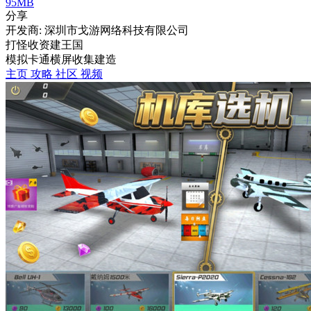
95MB
分享
开发商: 深圳市戈游网络科技有限公司
打怪收资建王国
模拟
卡通
横屏
收集
建造
主页
攻略
社区
视频