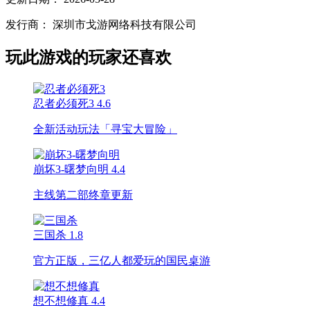
发行商：
深圳市戈游网络科技有限公司
玩此游戏的玩家还喜欢
忍者必须死3
4.6
全新活动玩法「寻宝大冒险」
崩坏3-曙梦向明
4.4
主线第二部终章更新
三国杀
1.8
官方正版，三亿人都爱玩的国民桌游
想不想修真
4.4