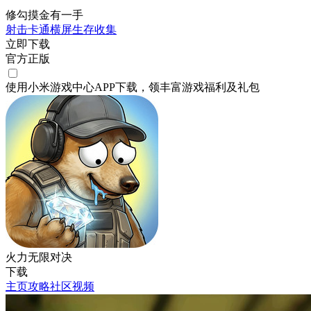
修勾摸金有一手
射击
卡通
横屏
生存
收集
立即下载
官方正版
使用小米游戏中心APP
下载
，领丰富游戏
福利
及
礼包
火力无限对决
下载
主页
攻略
社区
视频