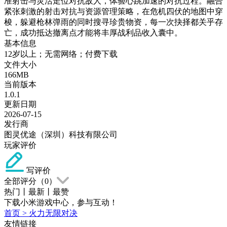
准射击与灵活走位对抗敌人，体验心跳加速的对抗过程。融合
紧张刺激的射击对抗与资源管理策略，在危机四伏的地图中穿
梭，躲避枪林弹雨的同时搜寻珍贵物资，每一次抉择都关乎存
亡，成功抵达撤离点才能将丰厚战利品收入囊中。
基本信息
12岁以上；无需网络；付费下载
文件大小
166MB
当前版本
1.0.1
更新日期
2026-07-15
发行商
图灵优途（深圳）科技有限公司
玩家评价
写评价
全部评分（
0
）
热门
丨
最新
丨
最赞
下载小米游戏中心，参与互动！
首页
>
火力无限对决
友情链接