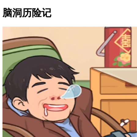
脑洞历险记