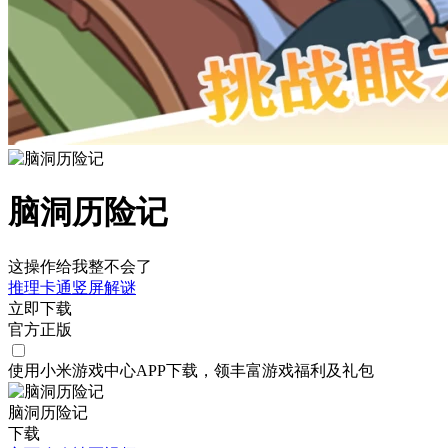
脑洞历险记
这操作给我整不会了
推理
卡通
竖屏
解谜
立即下载
官方正版
使用小米游戏中心APP
下载
，领丰富游戏
福利
及
礼包
脑洞历险记
下载