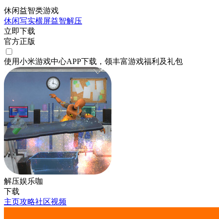
休闲益智类游戏
休闲
写实
横屏
益智
解压
立即下载
官方正版
使用小米游戏中心APP
下载
，领丰富游戏
福利
及
礼包
解压娱乐咖
下载
主页
攻略
社区
视频