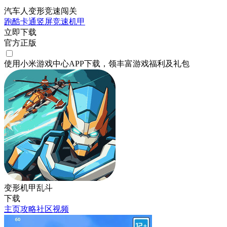
汽车人变形竞速闯关
跑酷
卡通
竖屏
竞速
机甲
立即下载
官方正版
使用小米游戏中心APP
下载
，领丰富游戏
福利
及
礼包
变形机甲乱斗
下载
主页
攻略
社区
视频