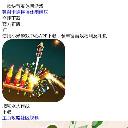
一款快节奏休闲游戏
弹射
卡通
横屏
休闲
解压
立即下载
官方正版
使用小米游戏中心APP
下载
，领丰富游戏
福利
及
礼包
肥宅水大作战
下载
主页
攻略
社区
视频