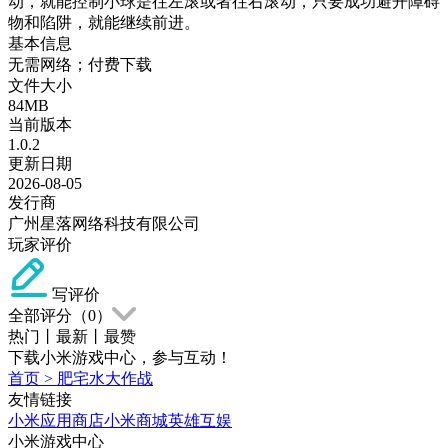
动，就能控制小球是往左滚或者往右滚动，只要成功避开障碍
物和陷阱，就能继续前进。
基本信息
无需网络；付费下载
文件大小
84MB
当前版本
1.0.2
更新日期
2026-08-05
发行商
广州星落网络科技有限公司
玩家评价
写评价
全部评分（
0
）
热门
丨
最新
丨
最赞
下载小米游戏中心，参与互动！
首页
>
肥宅水大作战
友情链接
小米应用商店
小米商城
英雄互娱
小米游戏中心